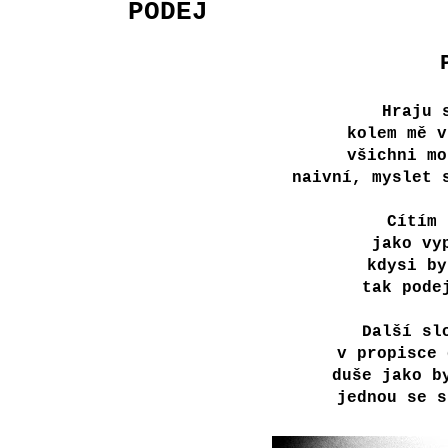
PODEJ
Hraju 
kolem mě v
všichni mo
naivní, myslet 
Cítím 
jako vy
kdysi by
tak pode
Další sl
v propisce 
duše jako b
jednou se s