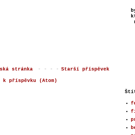
b
k
r
ská stránka
Starší příspěvek
 k příspěvku (Atom)
Ští
f
f
p
b