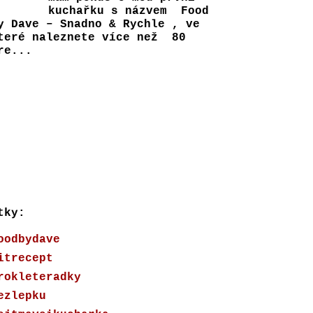
kuchařku s názvem Food
y Dave – Snadno & Rychle , ve
teré naleznete více než 80
e...
tky:
oodbydave
itrecept
rokleteradky
ezlepku