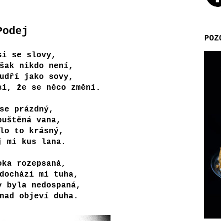
Podej
POZ
si se slovy,
šak nikdo není,
udří jako sovy,
si, že se něco změní.
se prázdný,
puštěná vana,
lo to krásný,
j mi kus lana.
oka rozepsaná,
dochází mi tuha,
y byla nedospaná,
nad objeví duha.