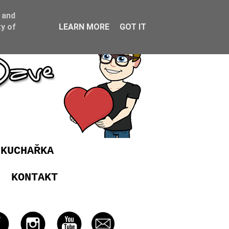
 and
y of
LEARN MORE
GOT IT
 KUCHAŘKA
KONTAKT