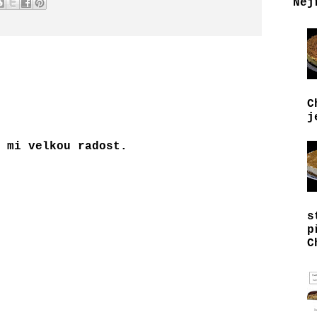
Nej
C
j
 mi velkou radost.
s
p
C