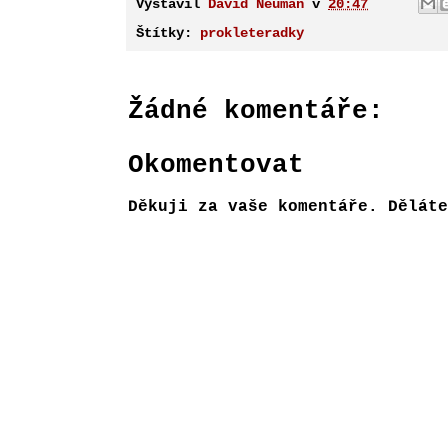
Vystavil
David Neuman
v
20:47
Štítky:
prokleteradky
Žádné komentáře:
Okomentovat
Děkuji za vaše komentáře. Děláte