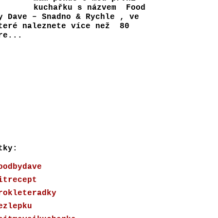
kuchařku s názvem Food
y Dave – Snadno & Rychle , ve
teré naleznete více než 80
e...
tky:
oodbydave
itrecept
rokleteradky
ezlepku