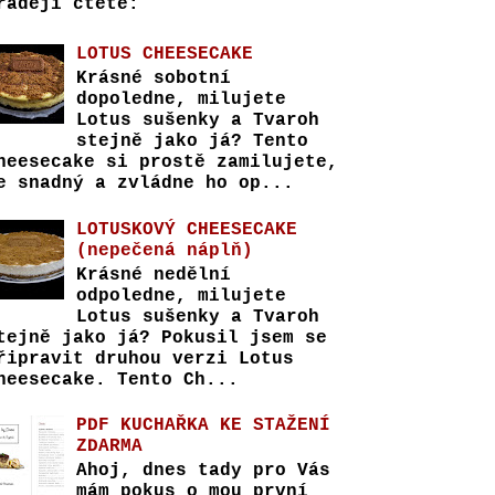
raději čtete:
LOTUS CHEESECAKE
Krásné sobotní
dopoledne, milujete
Lotus sušenky a Tvaroh
stejně jako já? Tento
heesecake si prostě zamilujete,
e snadný a zvládne ho op...
LOTUSKOVÝ CHEESECAKE
(nepečená náplň)
Krásné nedělní
odpoledne, milujete
Lotus sušenky a Tvaroh
tejně jako já? Pokusil jsem se
řipravit druhou verzi Lotus
heesecake. Tento Ch...
PDF KUCHAŘKA KE STAŽENÍ
ZDARMA
Ahoj, dnes tady pro Vás
mám pokus o mou první