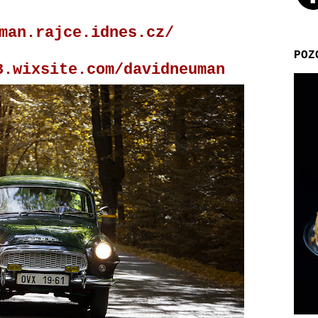
man.rajce.idnes.cz/
POZ
3.wixsite.com/davidneuman