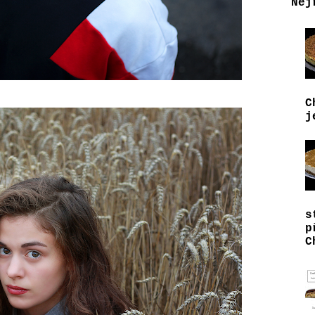
Nej
C
j
s
p
C