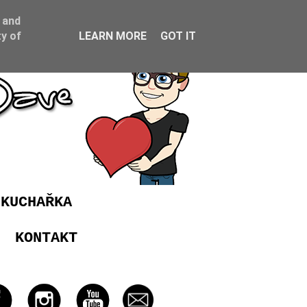
 and
y of
LEARN MORE
GOT IT
 KUCHAŘKA
KONTAKT