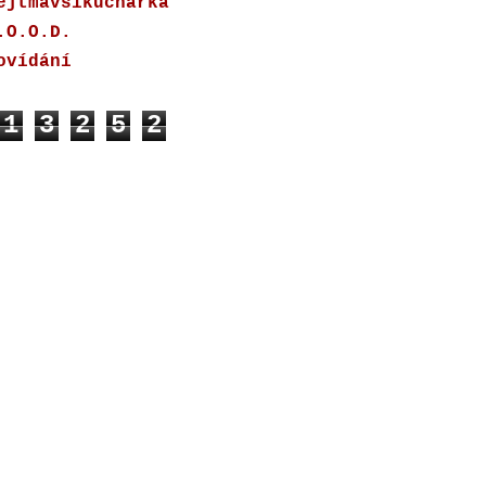
ejtmavsikucharka
.O.O.D.
ovídání
1
3
2
5
2