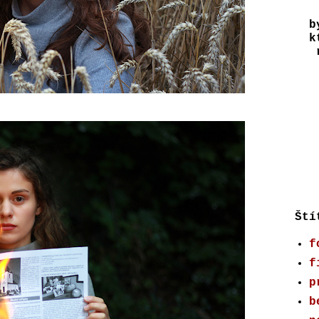
b
k
r
Ští
f
f
p
b