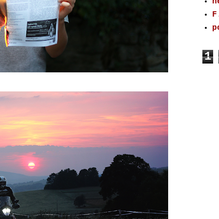
n
F
p
1