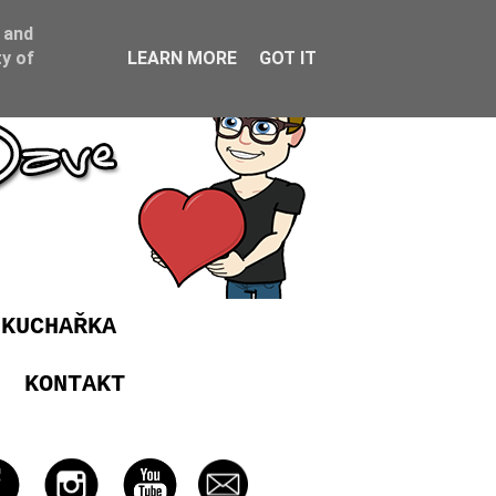
 and
y of
LEARN MORE
GOT IT
 KUCHAŘKA
KONTAKT