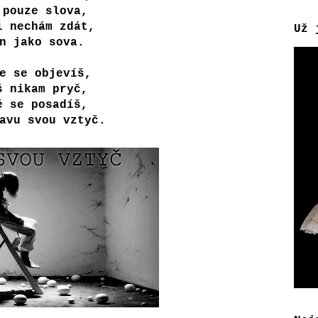
 pouze slova,
i nechám zdát,
Už 
n jako sova.
e se objevíš,
š nikam pryč,
ě se posadíš,
avu svou vztyč.