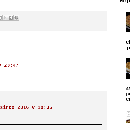
Nej
C
j
v 23:47
s
p
C
since 2016 v 18:35