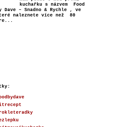
kuchařku s názvem Food
y Dave – Snadno & Rychle , ve
teré naleznete více než 80
e...
tky:
oodbydave
itrecept
rokleteradky
ezlepku