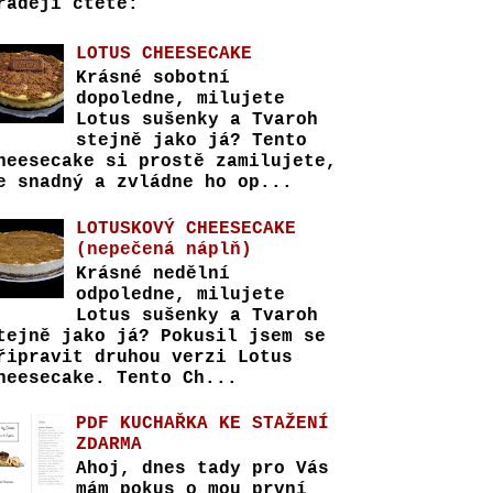
raději čtete:
LOTUS CHEESECAKE
Krásné sobotní
dopoledne, milujete
Lotus sušenky a Tvaroh
stejně jako já? Tento
heesecake si prostě zamilujete,
e snadný a zvládne ho op...
LOTUSKOVÝ CHEESECAKE
(nepečená náplň)
Krásné nedělní
odpoledne, milujete
Lotus sušenky a Tvaroh
tejně jako já? Pokusil jsem se
řipravit druhou verzi Lotus
heesecake. Tento Ch...
PDF KUCHAŘKA KE STAŽENÍ
ZDARMA
Ahoj, dnes tady pro Vás
mám pokus o mou první