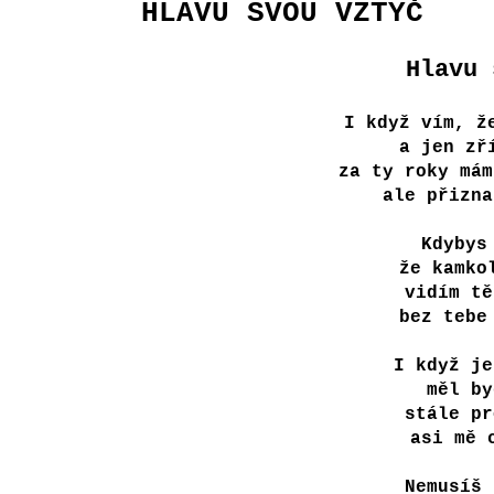
HLAVU SVOU VZTYČ
Hlavu 
I když vím, ž
a jen zř
za ty roky mám
ale přizna
Kdybys
že kamko
vidím tě
bez tebe
I když je
měl by
stále pr
asi mě 
Nemusíš 