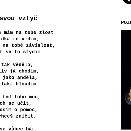
svou vztyč
POZ
e mám na tebe zlost
ídka tě vidím,
 na tobě závislost,
t se to stydím.
 tak věděla,
liv já chodím,
 jako anděla,
 fakt bloudím.
 teď toho moc,
ch se učit,
osím o pomoc,
chceš zničit.
se vůbec bát,