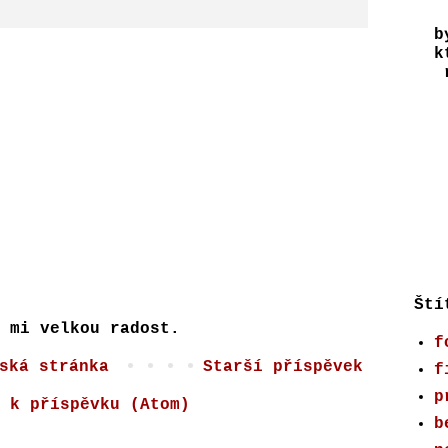
b
k
r
Ští
 mi velkou radost.
f
ská stránka
Starší příspěvek
f
p
 k příspěvku (Atom)
b