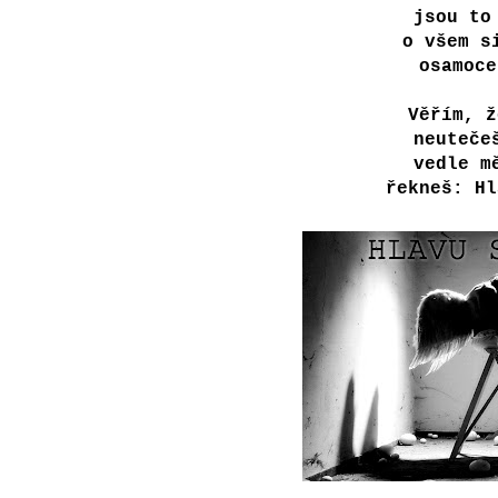
jsou to
o všem s
osamoce
Věřím, ž
neuteče
vedle m
řekneš: Hl