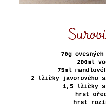
70g ovesných
200ml vo
75ml mandlové
2 lžičky javorového s
1,5 lžičky s
hrst oře
hrst rozi